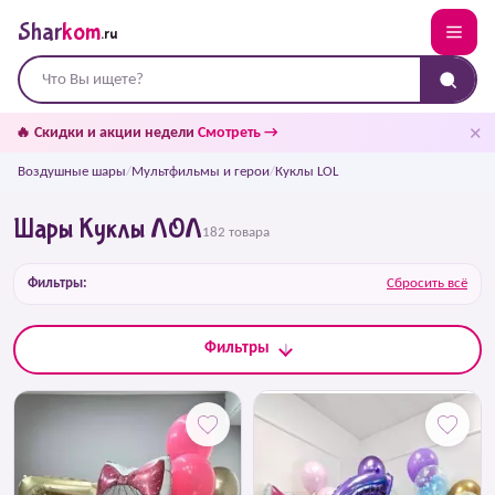
Shar
kom
.ru
✕
🔥 Скидки и акции недели
Смотреть →
Воздушные шары
/
Мультфильмы и герои
/
Куклы LOL
Шары Куклы ЛОЛ
182 товара
Фильтры:
Сбросить всё
Фильтры