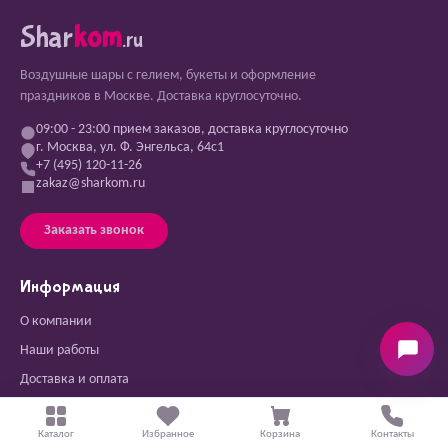
Shar
kom
.ru
Воздушные шары с гелием, букеты и оформление
праздников в Москве. Доставка круглосуточно.
09:00 - 23:00 прием заказов, доставка круглосуточно
г. Москва, ул. Ф. Энгельса, 64с1
+7 (495) 120-11-26
zakaz@sharkom.ru
Заказать звонок
Информация
О компании
Наши работы
Доставка и оплата
Отзывы
Каталог
Избранное
Корзина
Контакты
Новости