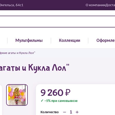
 Энгельса, 64с1
О компании
Доста
Мультфильмы
Коллекции
Оформле
ркие агаты и Кукла Лол"
агаты и Кукла Лол"
9 260 ₽
✓ −5% при самовывозе
−
+
Количество