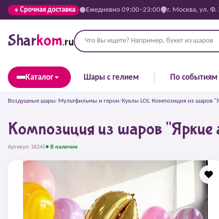
Срочная доставка
Ежедневно 09:00–23:00
г. Москва, ул. Ф.
Shar
kom
.ru
Каталог
Шары с гелием
По событиям
Воздушные шары
/
Мультфильмы и герои
/
Куклы LOL
/
Композиция из шаров "Я
Композиция из шаров "Яркие 
Артикул: 16245
● В наличии