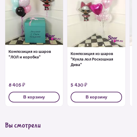
Композиция из шаров
К
Композиция из шаров
"ЛОЛ и коробка"
"К
"Кукла лол Роскошная
Дива"
8 405 ₽
5 430 ₽
6
В корзину
В корзину
Вы смотрели