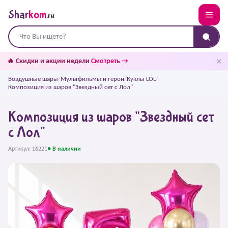
Shar
kom
.ru
✕
🔥 Скидки и акции недели
Смотреть →
Воздушные шары
/
Мультфильмы и герои
/
Куклы LOL
/
Композиция из шаров "Звездный сет с Лол"
Композиция из шаров "Звездный сет
с Лол"
Артикул: 16221
● В наличии