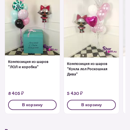
Композиция из шаров
К
Композиция из шаров
"ЛОЛ и коробка"
"К
"Кукла лол Роскошная
Дива"
8 405 ₽
5 430 ₽
6
В корзину
В корзину