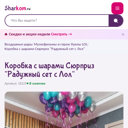
Shar
kom
.ru
✕
🔥 Скидки и акции недели
Смотреть →
Воздушные шары
/
Мультфильмы и герои
/
Куклы LOL
/
Коробка с шарами Сюрприз "Радужный сет с Лол"
Коробка с шарами Сюрприз
"Радужный сет с Лол"
Артикул: 16229
● В наличии