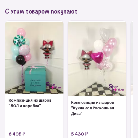
С этим товаром покупают
Композиция из шаров
К
Композиция из шаров
"ЛОЛ и коробка"
"К
"Кукла лол Роскошная
Дива"
8 405 ₽
5 430 ₽
6