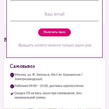
8 405 ₽
5 430 ₽
6
В корзину
В корзину
Получить приз
Вы смотрели
Вращать колесо можно только один раз
Самовывоз
Москва, ул. Ф. Энгельса, 64с1 (м. Бауманская /
Электрозаводская)
Работаем 09:00 – 23:00, доставка круглосуточно
Скидка 5% на весь заказ при самовывозе. Без
минимальной суммы.