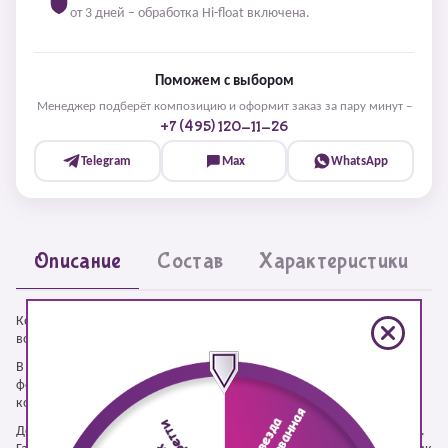
от 3 дней – обработка Hi-float включена.
Поможем с выбором
Менеджер подберёт композицию и оформит заказ за пару минут –
+7 (495) 120-11-26
Telegram
Max
WhatsApp
Описание
Состав
Характеристики
Композиция из шаров "Кукла ЛОЛ хром" – готовая композиция из
воздушных шаров с гелием для яркого оформления праздника.
В набор входит 4 позиции: фольгированная фигура «кукла»,
фольгированное сердце, латексные шары хром, прозрачные шары с
конфетти.
Доставка по Москве и Московской области за 2 часа, круглосуточно.