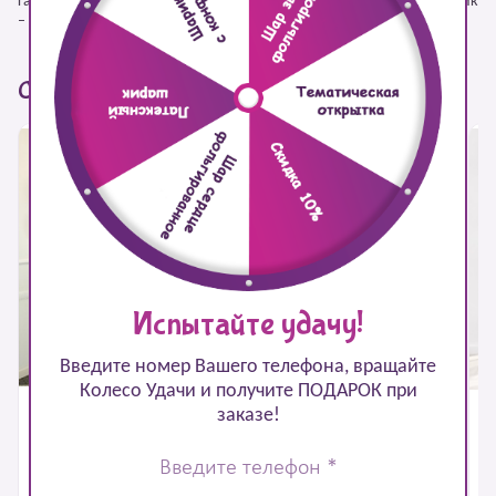
Гарантия полёта. Поможем подобрать оформление под ваш праздник
– просто позвоните нам.
С этим товаром покупают
Испытайте удачу!
Введите номер Вашего телефона, вращайте
Колесо Удачи и получите ПОДАРОК при
Композиция из шаров
заказе!
К
Композиция из шаров
"ЛОЛ и коробка"
"К
"Кукла лол Роскошная
Дива"