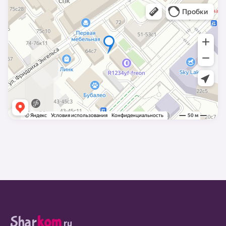
Shar
kom
.ru