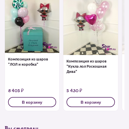
Композиция из шаров
К
Композиция из шаров
"ЛОЛ и коробка"
"К
"Кукла лол Роскошная
Дива"
8 405 ₽
5 430 ₽
6
В корзину
В корзину
Вы смотрели