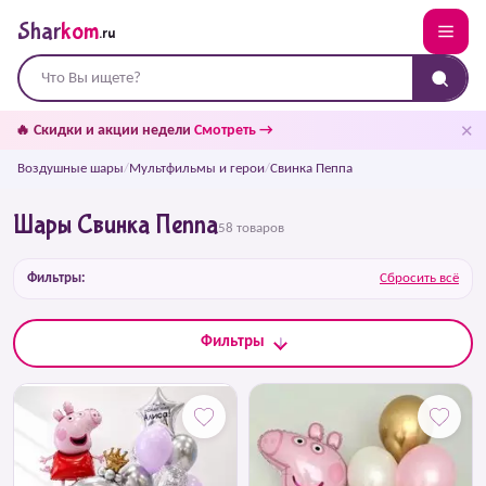
Shar
kom
.ru
✕
🔥 Скидки и акции недели
Смотреть →
Воздушные шары
/
Мультфильмы и герои
/
Свинка Пеппа
Шары Свинка Пеппа
58 товаров
Фильтры:
Сбросить всё
Фильтры