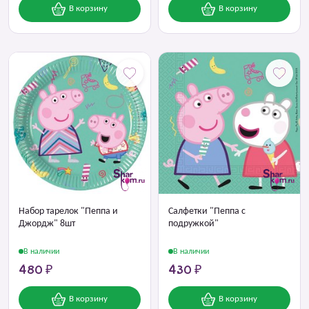
В корзину
В корзину
Набор тарелок "Пеппа и
Салфетки "Пеппа с
Джордж" 8шт
подружкой"
В наличии
В наличии
480 ₽
430 ₽
В корзину
В корзину