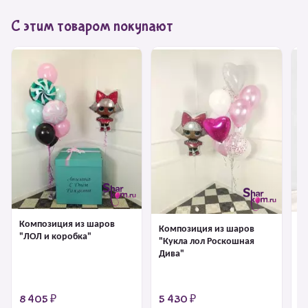
С этим товаром покупают
Композиция из шаров
К
Композиция из шаров
"ЛОЛ и коробка"
"К
"Кукла лол Роскошная
Дива"
8 405 ₽
5 430 ₽
6