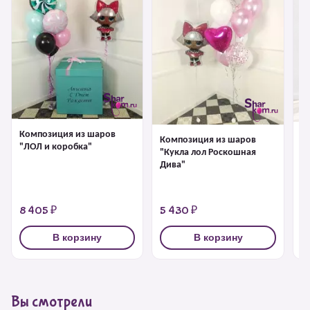
Композиция из шаров
К
Композиция из шаров
"ЛОЛ и коробка"
"К
"Кукла лол Роскошная
Дива"
8 405 ₽
5 430 ₽
6
В корзину
В корзину
Вы смотрели