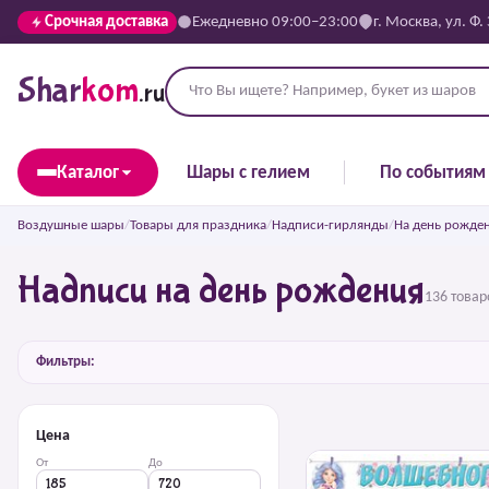
Срочная доставка
Ежедневно 09:00–23:00
г. Москва, ул. Ф.
Shar
kom
.ru
Каталог
Шары с гелием
По событиям
Воздушные шары
/
Товары для праздника
/
Надписи-гирлянды
/
На день рожде
Надписи на день рождения
136 товар
Фильтры:
Цена
От
До