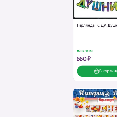
Гирлянда "С ДР, Душ
В наличии
550 ₽
В корзин