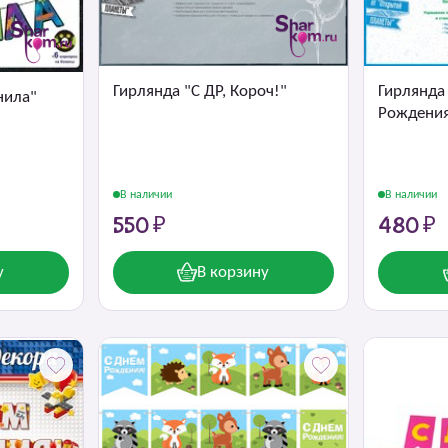
Гирлянда "С ДР, Короч!"
Гирлянда
нила"
Рождени
В наличии
В наличии
550 ₽
480 ₽
у
В корзину