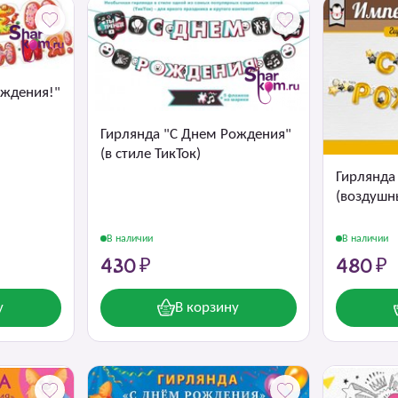
ождения!"
Гирлянда "С Днем Рождения"
(в стиле ТикТок)
Гирлянда
(воздушн
В наличии
В наличии
430 ₽
480 ₽
у
В корзину