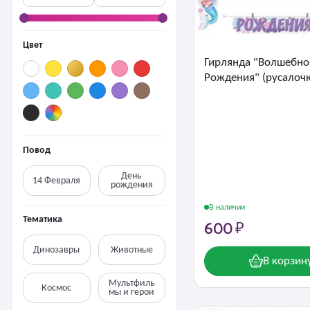
Цвет
Гирлянда "Волшебно
Рождения" (русалочк
Повод
День
14 Февраля
рождения
В наличии
Тематика
600 ₽
Динозавры
Животные
В корзин
Мультфиль
Космос
мы и герои