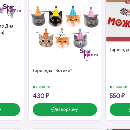
го Дня
а)
Гирлянда
Гирлянда "Котики"
В наличии
В наличии
430 ₽
550 ₽
у
В корзину