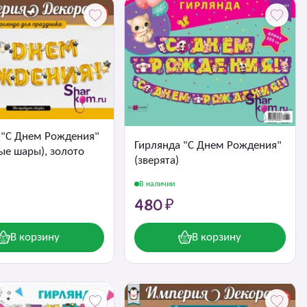
 "С Днем Рождения"
Гирлянда "С Днем Рождения"
ые шары), золото
(зверята)
В наличии
480 ₽
В корзину
В корзину