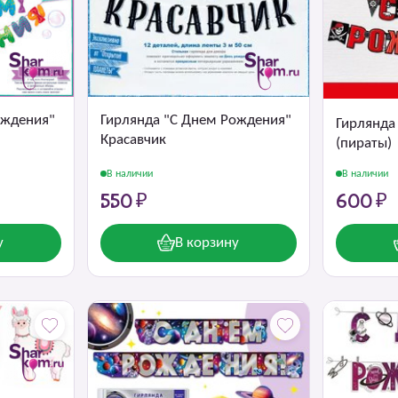
ождения"
Гирлянда "С Днем Рождения"
Гирлянда
Красавчик
(пираты)
В наличии
В наличии
550 ₽
600 ₽
у
В корзину