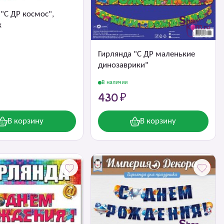
"С ДР космос",
к
Гирлянда "С ДР маленькие
динозаврики"
В наличии
430 ₽
В корзину
В корзину