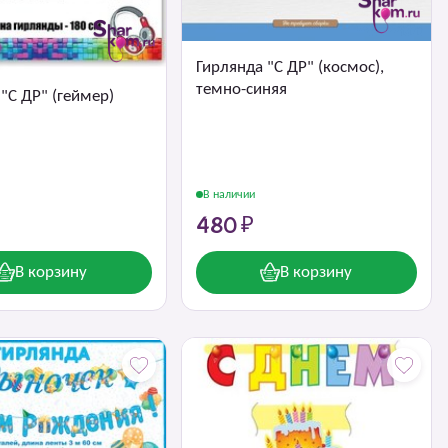
Гирлянда "С ДР" (космос),
темно-синяя
"С ДР" (геймер)
В наличии
480 ₽
В корзину
В корзину