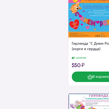
Гирлянда "С Днем Р
(корги и сердца)
В наличии
550 ₽
В корзин