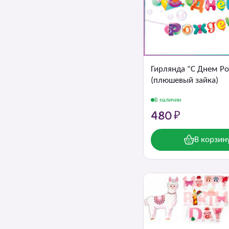
Гирлянда "С Днем Р
(плюшевый зайка)
В наличии
480 ₽
В корзин