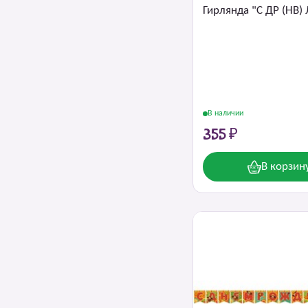
Гирлянда "С ДР (НВ)
В наличии
355 ₽
В корзин