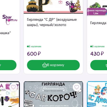
Гирлянда "С ДР" (воздушные
Гирлянда 
шары), черный/золото
рашка"
В наличии
В наличии
600 ₽
430 ₽
у
В корзину