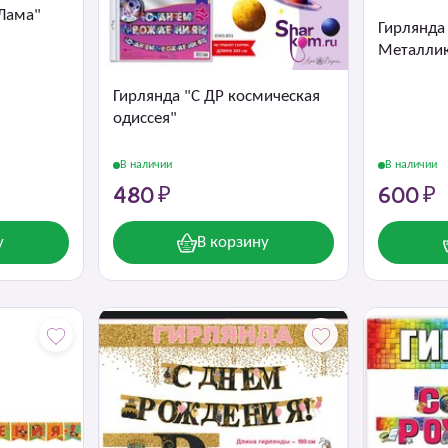
 Лама"
Гирлянда 
Металли
Гирлянда "С ДР космическая
одиссея"
В наличии
В наличии
480 ₽
600 ₽
у
В корзину