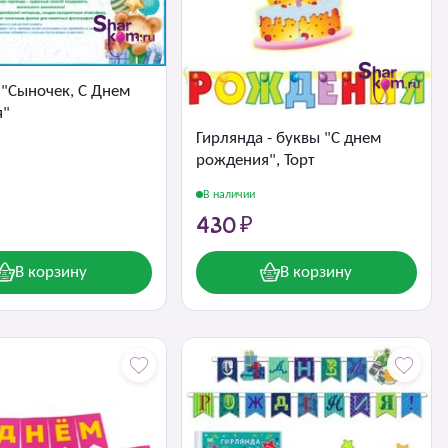
 "Сыночек, С Днем
я"
Гирлянда - буквы "С днем
рождения", Торт
В наличии
430 ₽
В корзину
В корзину