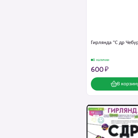
Гирлянда "С др Чебу
В наличии
600 ₽
В корзин