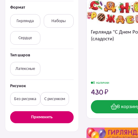
Формат
Гирлянда
Наборы
Гирлянда "С Днем Р
Сердце
(сладости)
Тип шаров
Латексные
В наличии
Рисунок
430 ₽
Без рисунка
С рисунком
В корзин
Применить