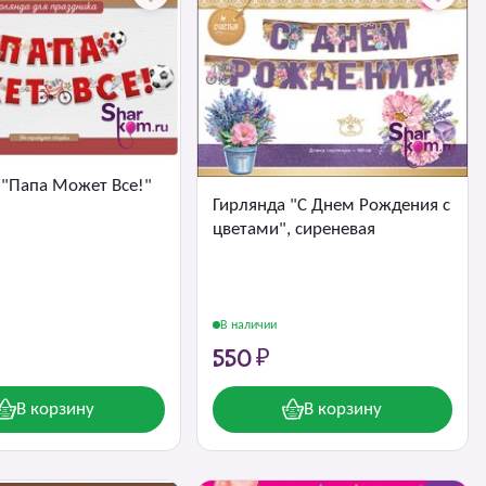
 "Папа Может Все!"
Гирлянда "С Днем Рождения с
цветами", сиреневая
В наличии
550 ₽
В корзину
В корзину