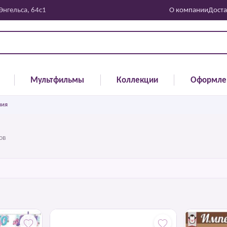
 Энгельса, 64с1
О компании
Доста
Мультфильмы
Коллекции
Оформле
ния
ов