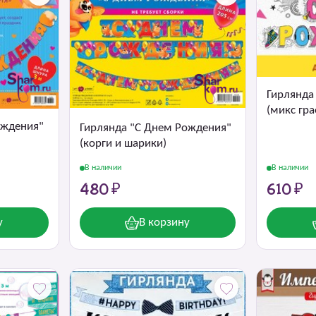
Гирлянда
(микс гр
ождения"
Гирлянда "С Днем Рождения"
(корги и шарики)
В наличии
В наличии
480 ₽
610 ₽
у
В корзину