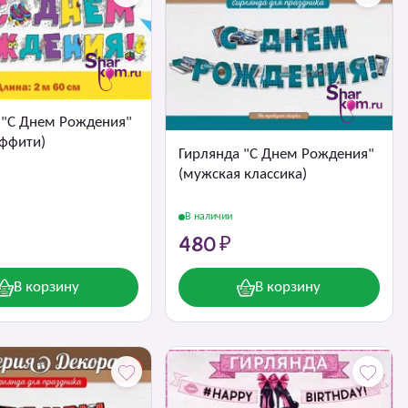
 "С Днем Рождения"
аффити)
Гирлянда "С Днем Рождения"
(мужская классика)
В наличии
480 ₽
В корзину
В корзину