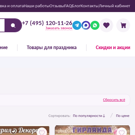
вка и оплата
Наши работы
Отзывы
FAQ
Блог
Контакты
Личный кабинет
+7 (495) 120-11-26
Заказать звонок
ние
Товары для праздника
Скидки и акции
Сбросить всё
/
Сортировать:
По популярности
По цене