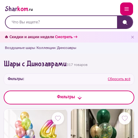
Shar
kom
.ru
✕
🔥 Скидки и акции недели
Смотреть →
Воздушные шары
/
Коллекции
/
Динозавры
Шары с Динозаврами
317 товаров
Фильтры:
Сбросить всё
Фильтры