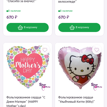
"Спасибо за внучку!"
велосипеде"
В наличии
В наличии
670 ₽
670 ₽
В корзину
В корзину
Фольгированное сердце "С
Фольгированное сердце
Днем Матери" (HAPPY
"Улыбчивый Китти (Kitty)"
Mother"s day)