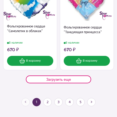
Фольгированное сердце
Фольгированное сердце
"Самолетик в облаках"
"Танцующая принцесса"
В наличии
В наличии
670 ₽
670 ₽
В корзину
В корзину
Загрузить еще
<
1
2
3
4
5
>