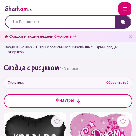
Shar
kom
.ru
✕
🔥 Скидки и акции недели
Смотреть →
Воздушные шары
/
Шары с гелием
/
Фольгированные шары
/
Сердца
/
С рисунком
Сердца с рисунком
243 товара
Фильтры:
Сбросить всё
Фильтры