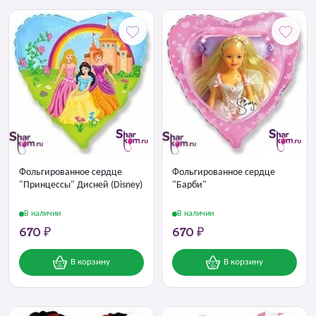
Фольгированное сердце
Фольгированное сердце
"Принцессы" Дисней (Disney)
"Барби"
В наличии
В наличии
670 ₽
670 ₽
В корзину
В корзину