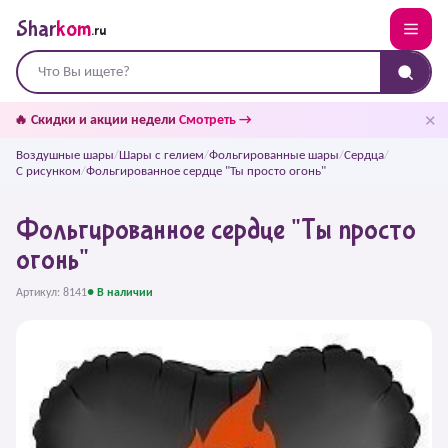
Shar
kom
.ru
✕
🔥 Скидки и акции недели
Смотреть →
Воздушные шары
/
Шары с гелием
/
Фольгированные шары
/
Сердца
/
С рисунком
/
Фольгированное сердце "Ты просто огонь"
Фольгированное сердце "Ты просто
огонь"
Артикул: 8141
● В наличии