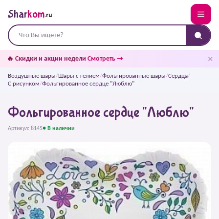
Shar
kom
.ru
✕
🔥 Скидки и акции недели
Смотреть →
Воздушные шары
/
Шары с гелием
/
Фольгированные шары
/
Сердца
/
С рисунком
/
Фольгированное сердце "Люблю"
Фольгированное сердце "Люблю"
Артикул: 8145
● В наличии