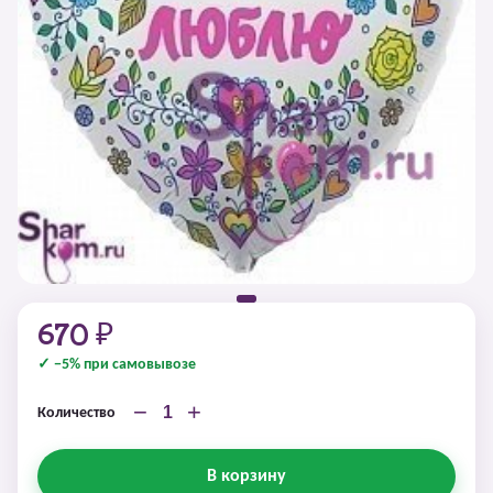
670 ₽
✓ −5% при самовывозе
−
+
Количество
В корзину