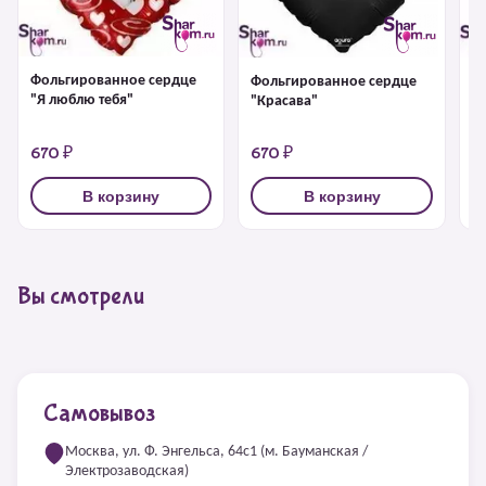
Фольгированное сердце
Фольгированное сердце
Ф
"Я люблю тебя"
"Красава"
"Я
670 ₽
670 ₽
1
В корзину
В корзину
Вы смотрели
Самовывоз
Москва, ул. Ф. Энгельса, 64с1 (м. Бауманская /
Электрозаводская)