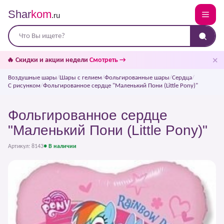
Shar
kom
.ru
✕
🔥 Скидки и акции недели
Смотреть →
Воздушные шары
/
Шары с гелием
/
Фольгированные шары
/
Сердца
/
С рисунком
/
Фольгированное сердце "Маленький Пони (Little Pony)"
Фольгированное сердце
"Маленький Пони (Little Pony)"
Артикул: 8143
● В наличии