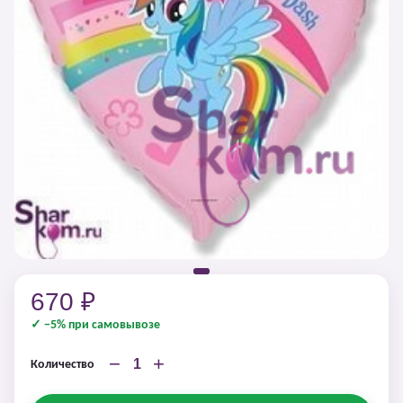
670 ₽
✓ −5% при самовывозе
−
+
Количество