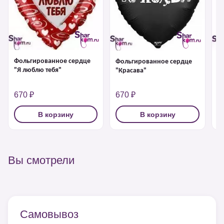
Фольгированное сердце
Фольгированное сердце
Ф
"Я люблю тебя"
"Красава"
"Я
670 ₽
670 ₽
1
В корзину
В корзину
Вы смотрели
Самовывоз