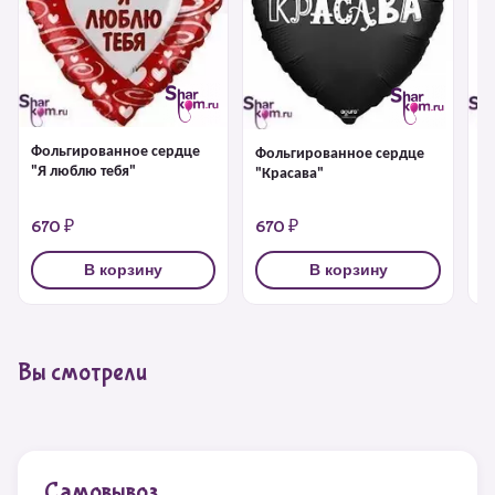
Фольгированное сердце
Фольгированное сердце
Ф
"Я люблю тебя"
"Красава"
"Я
670 ₽
670 ₽
1
В корзину
В корзину
Вы смотрели
Самовывоз