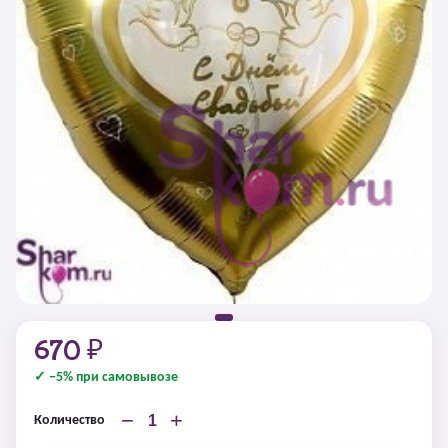
670 ₽
✓ −5% при самовывозе
−
+
Количество