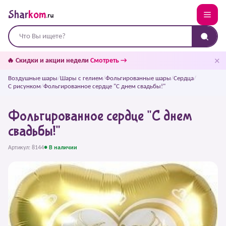
Shar
kom
.ru
✕
🔥 Скидки и акции недели
Смотреть →
Воздушные шары
/
Шары с гелием
/
Фольгированные шары
/
Сердца
/
С рисунком
/
Фольгированное сердце "С днем свадьбы!"
Фольгированное сердце "С днем
свадьбы!"
Артикул: 8144
● В наличии