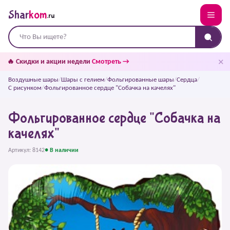
Shar
kom
.ru
✕
🔥 Скидки и акции недели
Смотреть →
Воздушные шары
/
Шары с гелием
/
Фольгированные шары
/
Сердца
/
С рисунком
/
Фольгированное сердце "Собачка на качелях"
Фольгированное сердце "Собачка на
качелях"
Артикул: 8142
● В наличии