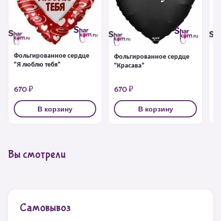
Фольгированное сердце
Фольгированное сердце
Ф
"Я люблю тебя"
"Красава"
"Я
670 ₽
670 ₽
1
В корзину
В корзину
Вы смотрели
Самовывоз