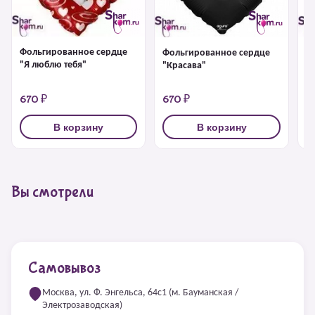
Фольгированное сердце
Фольгированное сердце
Ф
"Я люблю тебя"
"Красава"
"Я
670 ₽
670 ₽
1
В корзину
В корзину
Вы смотрели
Самовывоз
Москва, ул. Ф. Энгельса, 64с1 (м. Бауманская /
Электрозаводская)