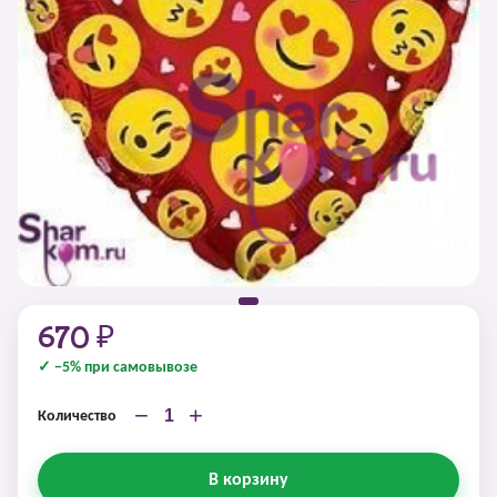
670 ₽
✓ −5% при самовывозе
−
+
Количество
В корзину