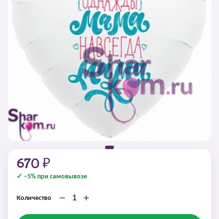
670 ₽
✓ −5% при самовывозе
−
+
Количество