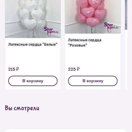
Л
Латексные сердца
"
Латексные сердца "Белые"
"Розовые"
215 ₽
225 ₽
2
В корзину
В корзину
Вы смотрели