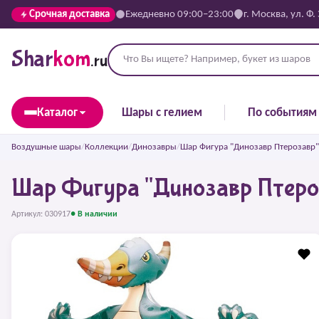
Срочная доставка
Ежедневно 09:00–23:00
г. Москва, ул. Ф.
Shar
kom
.ru
Каталог
Шары с гелием
По событиям
Воздушные шары
/
Коллекции
/
Динозавры
/
Шар Фигура "Динозавр Птерозавр"
Шар Фигура "Динозавр Птеро
Артикул: 030917
● В наличии