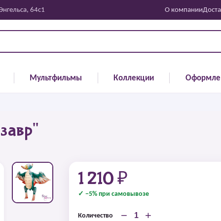
 Энгельса, 64с1
О компании
Доста
Мультфильмы
Коллекции
Оформле
завр"
1 210 ₽
✓ −5% при самовывозе
−
+
Количество