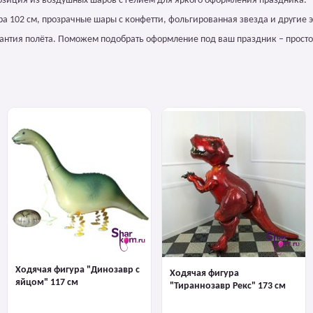
озиция из воздушных шаров с гелием для яркого оформления праздника.
а 102 см, прозрачные шары с конфетти, фольгированная звезда и другие 
арантия полёта. Поможем подобрать оформление под ваш праздник – просто
Ходячая фигура "Динозавр с
Ходячая фигура
яйцом" 117 см
"Тираннозавр Рекс" 173 см