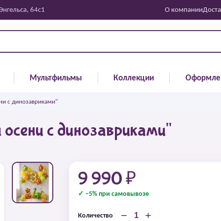
 Энгельса, 64с1
О компании
Доста
Мультфильмы
Коллекции
Оформле
ни с динозавриками"
 осени с динозавриками"
9 990 ₽
✓ −5% при самовывозе
−
+
Количество