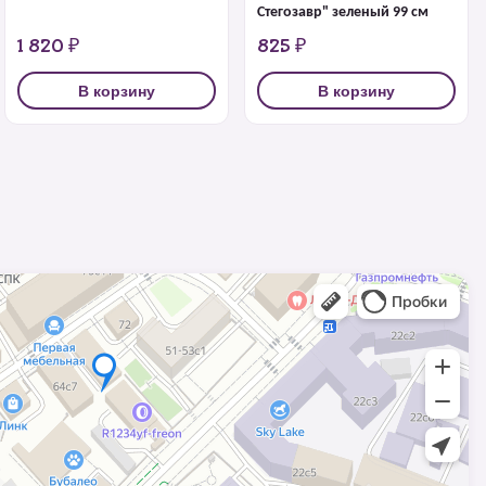
Стегозавр" зеленый 99 см
1 820 ₽
825 ₽
В корзину
В корзину