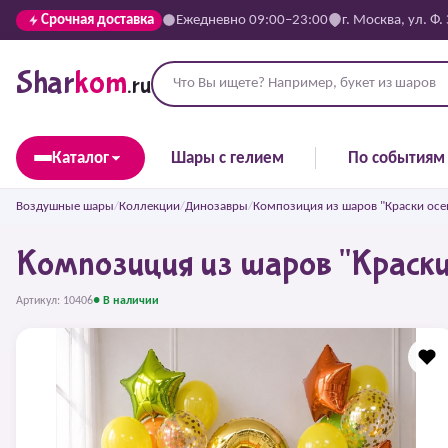
Срочная доставка
Ежедневно 09:00–23:00
г. Москва, ул. Ф.
Shar
kom
.ru
Каталог
Шары с гелием
По событиям
Воздушные шары
/
Коллекции
/
Динозавры
/
Композиция из шаров "Краски осе
Композиция из шаров "Краски
Артикул: 10406
● В наличии