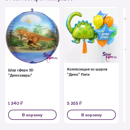
Композиция из шаров
Х
Шар сфера 3D
"Дино" Пиги
"
"Динозавры"
с
1 340 ₽
5 355 ₽
1
В корзину
В корзину