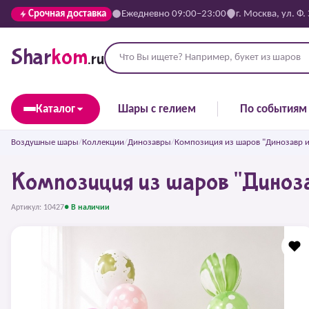
Срочная доставка
Ежедневно 09:00–23:00
г. Москва, ул. Ф.
Shar
kom
.ru
Каталог
Шары с гелием
По событиям
Воздушные шары
/
Коллекции
/
Динозавры
/
Композиция из шаров "Динозавр и
Композиция из шаров "Диноза
Артикул: 10427
● В наличии