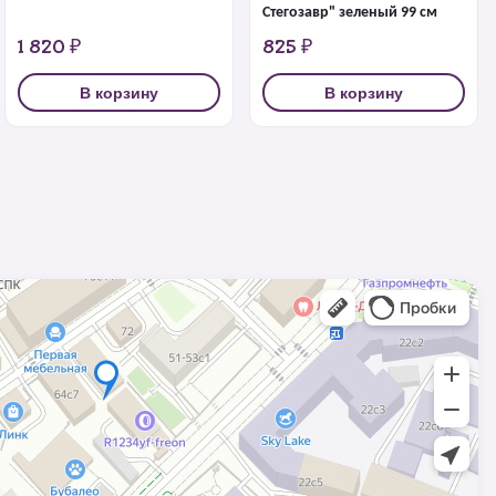
Стегозавр" зеленый 99 см
1 820 ₽
825 ₽
В корзину
В корзину