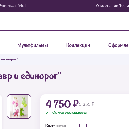
 Энгельса, 64с1
О компании
Доста
Мультфильмы
Коллекции
Оформле
 единорог"
вр и единорог"
4 750 ₽
5 355 ₽
✓ −5% при самовывозе
−
+
Количество