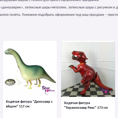
 воздушных шаров с гелием для яркого оформления праздника.
а «динозаврик», латексные шары металлик, латексные шары с рисунком и д
арантия полёта. Поможем подобрать оформление под ваш праздник – просто
Ходячая фигура "Динозавр с
Ходячая фигура
яйцом" 117 см
"Тираннозавр Рекс" 173 см