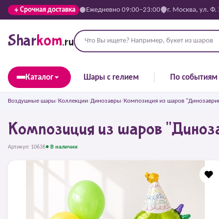
Срочная доставка
Ежедневно 09:00–23:00
г. Москва, ул. Ф.
Shar
kom
.ru
Каталог
Шары с гелием
По событиям
Воздушные шары
/
Коллекции
/
Динозавры
/
Композиция из шаров "Динозаврик 
Композиция из шаров "Динозав
Артикул: 10636
● В наличии