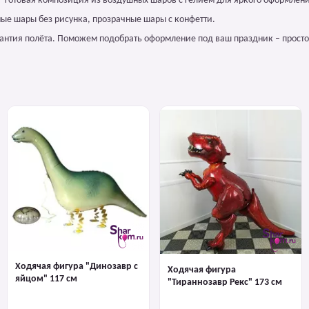
 – готовая композиция из воздушных шаров с гелием для яркого оформлен
ные шары без рисунка, прозрачные шары с конфетти.
арантия полёта. Поможем подобрать оформление под ваш праздник – просто
Ходячая фигура "Динозавр с
Ходячая фигура
яйцом" 117 см
"Тираннозавр Рекс" 173 см