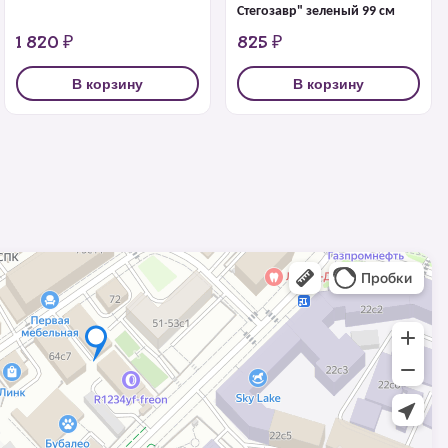
Стегозавр" зеленый 99 см
1 820 ₽
825 ₽
В корзину
В корзину