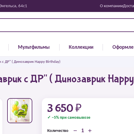
 Энгельса, 64с1
О компании
Доста
Мультфильмы
Коллекции
Оформле
с ДР" ( Динозаврик Happy Birthday)
рик с ДР" ( Динозаврик Happy 
3 650 ₽
✓ −5% при самовывозе
−
+
Количество