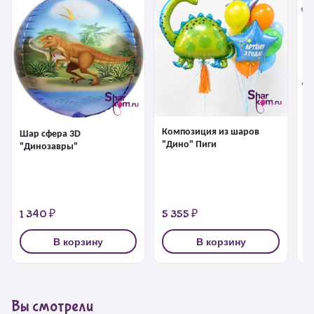
Композиция из шаров
Х
Шар сфера 3D
"Дино" Пиги
"
"Динозавры"
с
1 340 ₽
5 355 ₽
1
В корзину
В корзину
Вы смотрели