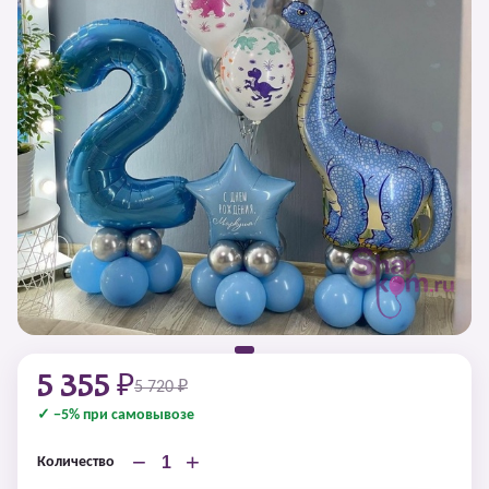
5 355 ₽
5 720 ₽
✓ −5% при самовывозе
−
+
Количество