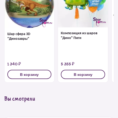
Композиция из шаров
Х
Шар сфера 3D
"Дино" Пиги
"
"Динозавры"
с
1 340 ₽
5 355 ₽
1
В корзину
В корзину
Вы смотрели