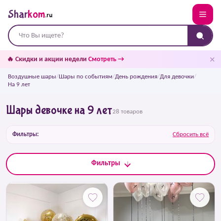
Shar
kom
.ru
✕
🔥 Скидки и акции недели
Смотреть →
Воздушные шары
/
Шары по событиям
/
День рождения
/
Для девочки
/
На 9 лет
Шары девочке на 9 лет
28 товаров
Фильтры:
Сбросить всё
Фильтры