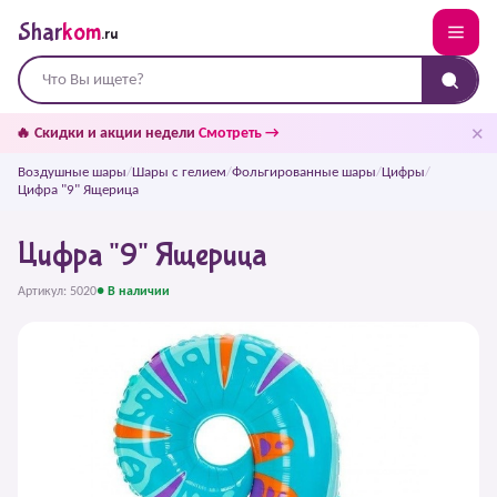
Shar
kom
.ru
✕
🔥 Скидки и акции недели
Смотреть →
Воздушные шары
/
Шары с гелием
/
Фольгированные шары
/
Цифры
/
Цифра "9" Ящерица
Цифра "9" Ящерица
Артикул: 5020
● В наличии