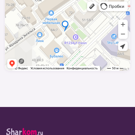
Shar
kom
.ru