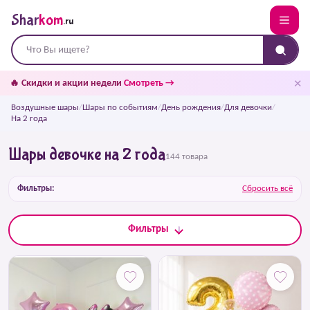
Shar
kom
.ru
✕
🔥 Скидки и акции недели
Смотреть →
Воздушные шары
/
Шары по событиям
/
День рождения
/
Для девочки
/
На 2 года
Шары девочке на 2 года
144 товара
Фильтры:
Сбросить всё
Фильтры