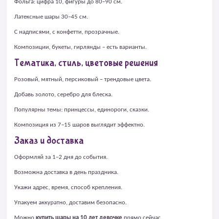
Фольга: цифра 10, фигуры до 80–90 см.
Латексные шары 30–45 см.
С надписями, с конфетти, прозрачные.
Композиции, букеты, гирлянды – есть варианты.
Тематика, стиль, цветовые решения
Розовый, мятный, персиковый – трендовые цвета.
Добавь золото, серебро для блеска.
Популярны темы: принцессы, единороги, сказки.
Композиция из 7–15 шаров выглядит эффектно.
Заказ и доставка
Оформляй за 1–2 дня до события.
Возможна доставка в день праздника.
Укажи адрес, время, способ крепления.
Упакуем аккуратно, доставим безопасно.
Можно
купить шары на 10 лет девочке
прямо сейчас.