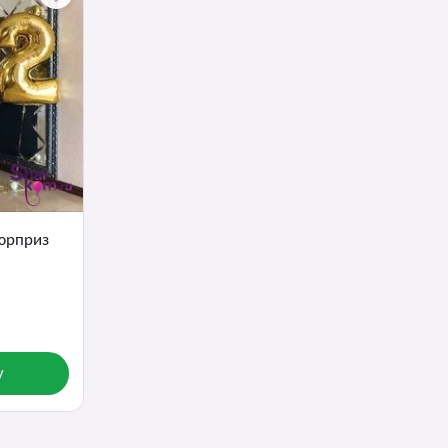
юрприз
у