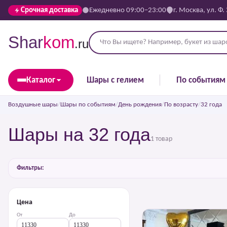
Срочная доставка
Ежедневно 09:00–23:00
г. Москва, ул. Ф.
Shar
kom
.ru
Каталог
Шары с гелием
По событиям
Воздушные шары
/
Шары по событиям
/
День рождения
/
По возрасту
/
32 года
Шары на 32 года
1 товар
Фильтры:
Цена
От
До