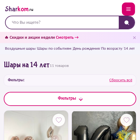
Shar
kom
.ru
✕
🔥 Скидки и акции недели
Смотреть →
Воздушные шары
/
Шары по событиям
/
День рождения
/
По возрасту
/
14 лет
Шары на 14 лет
11 товаров
Фильтры:
Сбросить всё
Фильтры