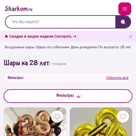
Shar
kom
.ru
✕
🔥 Скидки и акции недели
Смотреть →
Воздушные шары
/
Шары по событиям
/
День рождения
/
По возрасту
/
28 лет
Шары на 28 лет
5 товаров
Фильтры:
Сбросить всё
Фильтры