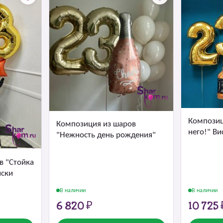
Композиц
Композиция из шаров
него!" Ви
"Нежность день рождения"
в "Стойка
иски
В наличии
В наличии
6 820 ₽
10 725 