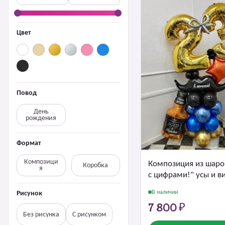
Цвет
Повод
День
рождения
Формат
Композици
Композиция из шаро
Коробка
я
с цифрами!" усы и в
В наличии
Рисунок
7 800 ₽
Без рисунка
С рисунком