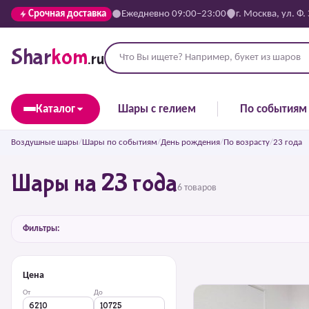
Срочная доставка
Ежедневно 09:00–23:00
г. Москва, ул. Ф.
Shar
kom
.ru
Каталог
Шары с гелием
По событиям
Воздушные шары
/
Шары по событиям
/
День рождения
/
По возрасту
/
23 года
Шары на 23 года
6 товаров
Фильтры:
Цена
От
До