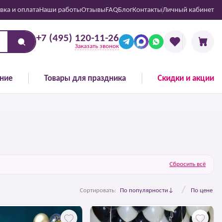
вка и оплата
Наши работы
Отзывы
FAQ
Блог
Контакты
Личный кабинет
+7 (495) 120-11-26
Заказать звонок
ние
Товары для праздника
Скидки и акции
Сбросить всё
/
Сортировать:
По популярности
По цене