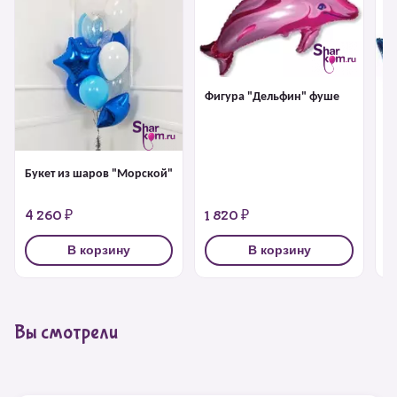
Фигура "Дельфин" фуше
Ф
Букет из шаров "Морской"
4 260 ₽
1 820 ₽
1
В корзину
В корзину
Вы смотрели