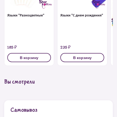
Языки "Разноцветные"
Языки "С днем рождения"
Г
185 ₽
235 ₽
2
В корзину
В корзину
Вы смотрели
Самовывоз