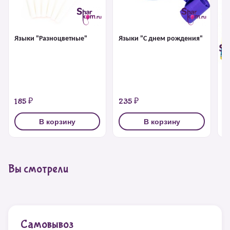
Языки "Разноцветные"
Языки "С днем рождения"
Г
185 ₽
235 ₽
2
В корзину
В корзину
Вы смотрели
Самовывоз