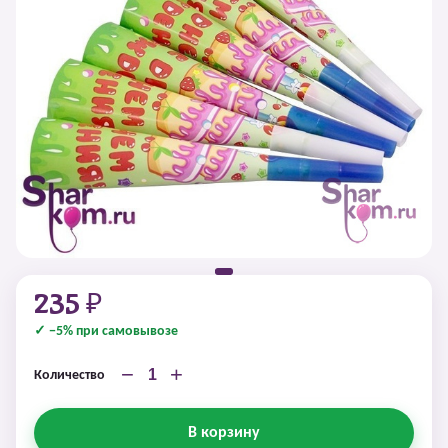
235 ₽
✓ −5% при самовывозе
−
+
Количество
В корзину