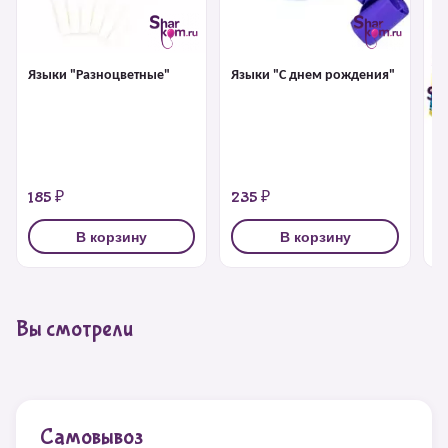
Языки "Разноцветные"
Языки "С днем рождения"
Г
185 ₽
235 ₽
2
В корзину
В корзину
Вы смотрели
Самовывоз