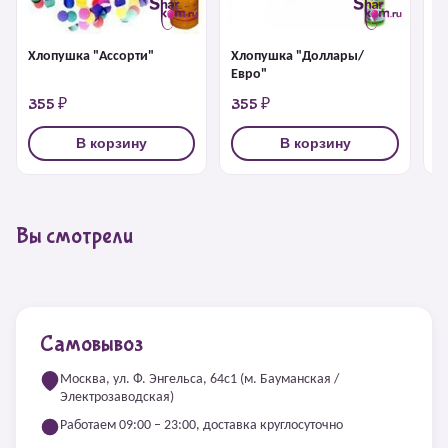
Хлопушка "Ассорти"
Хлопушка "Доллары/
Х
Евро"
355 ₽
355 ₽
3
В корзину
В корзину
Вы смотрели
Самовывоз
Москва, ул. Ф. Энгельса, 64с1 (м. Бауманская /
Электрозаводская)
Работаем 09:00 – 23:00, доставка круглосуточно