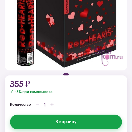
355 ₽
✓ −5% при самовывозе
−
+
Количество
В корзину