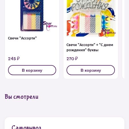
Свечи "Ассорти"
Св
Свечи "Ассорти" + "С днем
рождения" буквы
245 ₽
270 ₽
2
В корзину
В корзину
Вы смотрели
Самовывоз