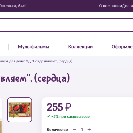
 Энгельса, 64с1
О компании
Доста
Мультфильмы
Коллекции
Оформле
нверт для денег 3Д "Поздравляем", (сердца)
вляем", (сердца)
255 ₽
✓ −5% при самовывозе
−
+
Количество