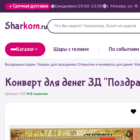
Срочная доставка
Ежедневно 09:00–23:00
г. Москва, ул. Ф.
Shar
kom
.ru
Каталог
Шары с гелием
По событиям
Воздушные шары
/
Товары для праздника
/
Открытки и конверты для денег
/
Ко
Конверт для денег 3Д "Поздра
Артикул: 9107
● В наличии