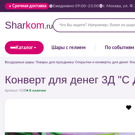
Срочная доставка
Ежедневно 09:00–23:00
г. Москва, ул. Ф.
Shar
kom
.ru
Каталог
Шары с гелием
По событиям
Воздушные шары
/
Товары для праздника
/
Открытки и конверты для денег
/
Ко
Конверт для денег 3Д "С
Артикул: 9108
● В наличии