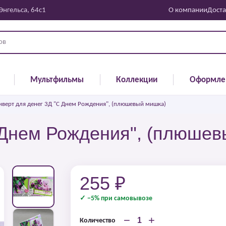
 Энгельса, 64с1
О компании
Доста
Мультфильмы
Коллекции
Оформле
нверт для денег 3Д "С Днем Рождения", (плюшевый мишка)
 Днем Рождения", (плюше
255 ₽
✓ −5% при самовывозе
−
+
Количество