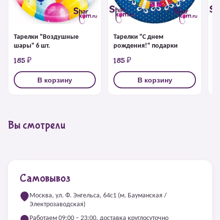
Тарелки "Воздушные
Тарелки "С днем
С
шары" 6 шт.
рождения!" подарки
р
185 ₽
185 ₽
1
В корзину
В корзину
Вы смотрели
Самовывоз
Москва, ул. Ф. Энгельса, 64с1 (м. Бауманская /
Электрозаводская)
Работаем 09:00 – 23:00, доставка круглосуточно