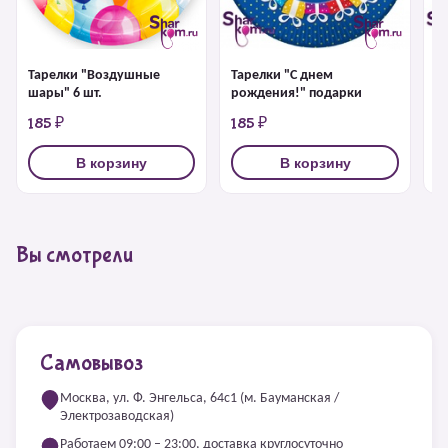
Тарелки "Воздушные
Тарелки "С днем
С
шары" 6 шт.
рождения!" подарки
р
185 ₽
185 ₽
1
В корзину
В корзину
Вы смотрели
Самовывоз
Москва, ул. Ф. Энгельса, 64с1 (м. Бауманская /
Электрозаводская)
Работаем 09:00 – 23:00, доставка круглосуточно