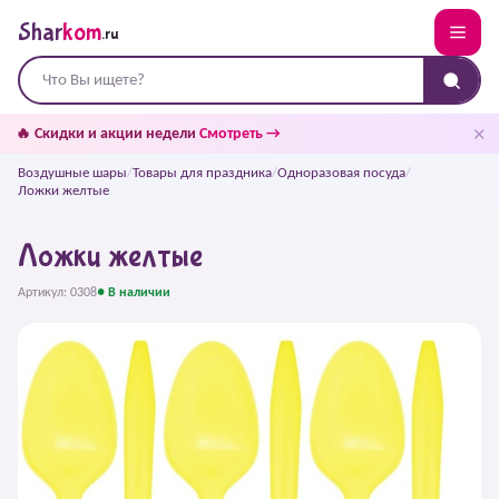
Shar
kom
.ru
✕
🔥 Скидки и акции недели
Смотреть →
Воздушные шары
/
Товары для праздника
/
Одноразовая посуда
/
Ложки желтые
Ложки желтые
Артикул: 0308
● В наличии