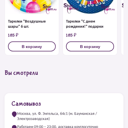
Тарелки "Воздушные
Тарелки "С днем
С
шары" 6 шт.
рождения!" подарки
р
185 ₽
185 ₽
1
В корзину
В корзину
Вы смотрели
Самовывоз
Москва, ул. Ф. Энгельса, 64с1 (м. Бауманская /
Электрозаводская)
Работаем 09:00 – 23:00, доставка круглосуточно