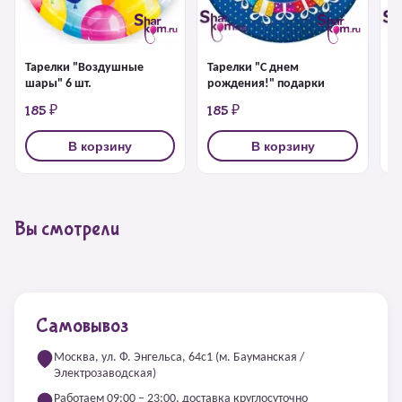
Тарелки "Воздушные
Тарелки "С днем
С
шары" 6 шт.
рождения!" подарки
р
185 ₽
185 ₽
1
В корзину
В корзину
Вы смотрели
Самовывоз
Москва, ул. Ф. Энгельса, 64с1 (м. Бауманская /
Электрозаводская)
Работаем 09:00 – 23:00, доставка круглосуточно