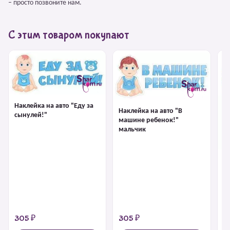
– просто позвоните нам.
С этим товаром покупают
Наклейка на авто "Еду за
Наклейка на авто "В
сынулей!"
машине ребенок!"
мальчик
На
м
305 ₽
305 ₽
6