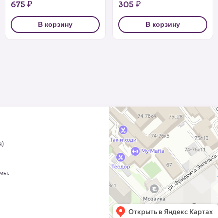
675 ₽
305 ₽
В корзину
В корзину
я)
ммы.