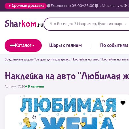
Срочная доставка
Ежедневно 09:00–23:00
г. Москва, ул. Ф.
Shar
kom
.ru
Каталог
Шары с гелием
По событиям
Воздушные шары
/
Товары для праздника
/
Наклейки на авто
/
Наклейки на вып
Наклейка на авто "Любимая ж
Артикул: 7110
● В наличии