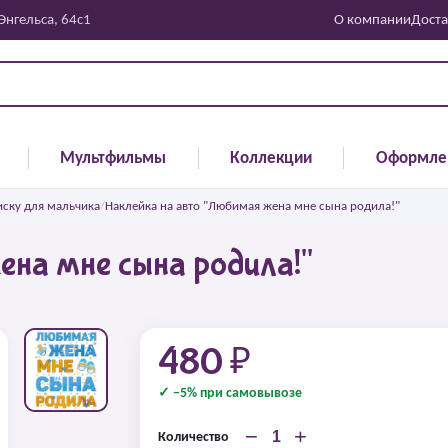
 Энгельса, 64с1
О компании
Доста
Мультфильмы
Коллекции
Оформле
иску для мальчика
/
Наклейка на авто "Любимая жена мне сына родила!"
ена мне сына родила!"
480 ₽
✓ −5% при самовывозе
−
+
Количество