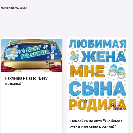
 позвоните нам.
Наклейка на авто "Везу
малыша!"
Наклейка на авто "Любимая
жена мне сына родила!"