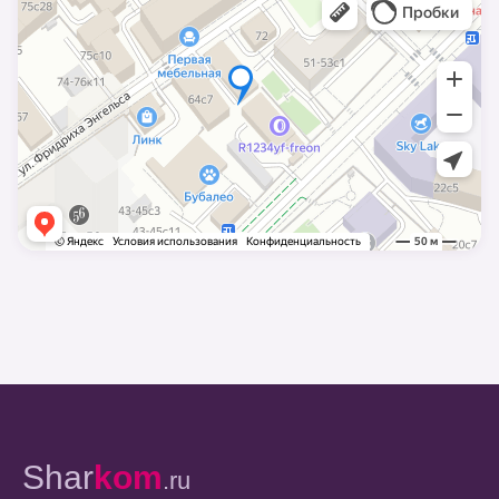
Shar
kom
.ru